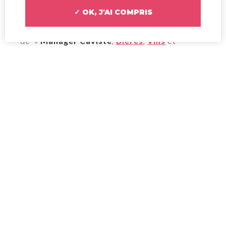
✓ OK, J'AI COMPRIS
Après avoir ouvert son
CFA
et une formation
de »
Manager Caviste
,
Bières
,
Vins
et
Spiritueux
» en septembre 2022, la
V and B
Academy
ouvre sa 2nde formation de
Caviste
V and B !
La formation de
Caviste V and B, c’est
quoi ?
Cette formation permet de répondre au besoin
de nos franchisés sur la recherche de
personnels axé encore plus « expert produit »
et moins gestionnaire d’établissement !